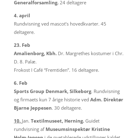
Generalforsamling.
24 deltagere
4. april
Rundvisning ved mascot’s hovedkvarter. 45
deltagere.
23. Feb
Amalienborg, Kbh.
Dr. Margrethes kostumer i Chr.
D. 8. Palæ.
Frokost I Café “Fremtiden”. 16 deltagere.
6. Feb
Sports Group Denmark, Silkeborg
. Rundvisning
og firmaets kun 7 årige historie ved
Adm. Direktør
Bjarne Jeppesen
. 30 deltagere.
10.
Jan.
Textilmuseet, Herning.
Guidet
rundvisning af
Museumsinspektør Kristine
Holm-Jensen
i de nyetablerede udstillinger kaldet