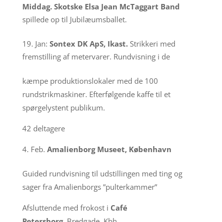
Middag.
Skotske Elsa Jean McTaggart Band
spillede op til Jubilæumsballet.
Jan:
Sontex DK ApS, Ikast.
Strikkeri med
fremstilling af metervarer. Rundvisning i de
kæmpe produktionslokaler med de 100
rundstrikmaskiner. Efterfølgende kaffe til et
spørgelystent publikum.
42 deltagere
Feb.
Amalienborg Museet, København
Guided rundvisning til udstillingen med ting og
sager fra Amalienborgs ”pulterkammer”
Afsluttende med frokost i
Café
Petersborg,
Bredgade, Kbh.