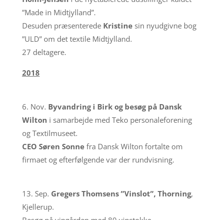
”Made in Midtjylland”.
Desuden præsenterede
Kristine
sin nyudgivne bog
”ULD” om det textile Midtjylland.
27 deltagere.
2018
6. Nov.
Byvandring i Birk og besøg på Dansk
Wilton
i samarbejde med Teko personaleforening
og Textilmuseet.
CEO Søren Sonne
fra Dansk Wilton fortalte om
firmaet og efterfølgende var der rundvisning.
13. Sep.
Gregers Thomsens ”Vinslot”, Thorning
,
Kjellerup.
Besøg på vingården med 80 vinstokke.