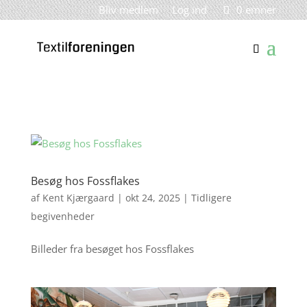
Bliv medlem
Log ind
0 emner
Besøg hos Fossflakes
af
Kent Kjærgaard
|
okt 24, 2025
|
Tidligere
begivenheder
Billeder fra besøget hos Fossflakes