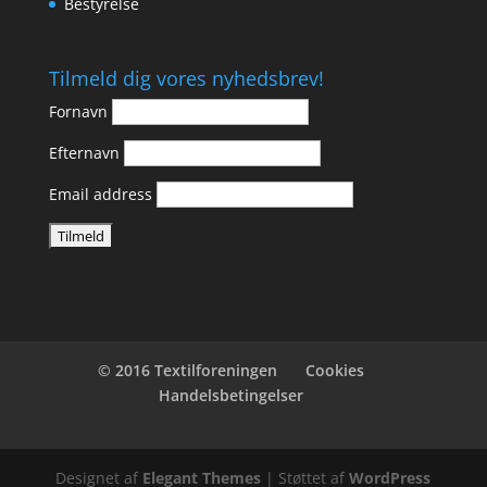
Bestyrelse
Tilmeld dig vores nyhedsbrev!
Fornavn
Efternavn
Email address
© 2016 Textilforeningen
Cookies
Handelsbetingelser
Designet af
Elegant Themes
| Støttet af
WordPress