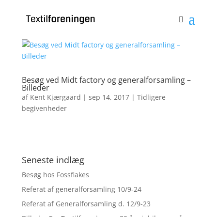
Bliv medlem
Log ind
0 emner
Besøg ved Midt factory og generalforsamling –
Billeder
af
Kent Kjærgaard
|
sep 14, 2017
|
Tidligere
begivenheder
Seneste indlæg
Besøg hos Fossflakes
Referat af generalforsamling 10/9-24
Referat af Generalforsamling d. 12/9-23