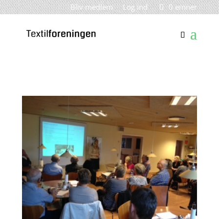
Bliv medlem
Log ind
0 emner