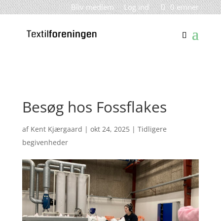
Bliv medlem
Log ind
0 emner
Besøg hos Fossflakes
af
Kent Kjærgaard
|
okt 24, 2025
|
Tidligere
begivenheder