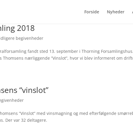
Forside
Nyheder
mling 2018
idligere begivenheder
ralforsamling fandt sted 13. september i Thorning Forsamlingshus
 Thomsens nærliggende ”Vinslot”, hvor vi blev informeret om drif
sens “vinslot”
begivenheder
Thomsens ”Vinslot” med vinsmagning og med efterfølgende smørre
s. Der var 32 deltagere.