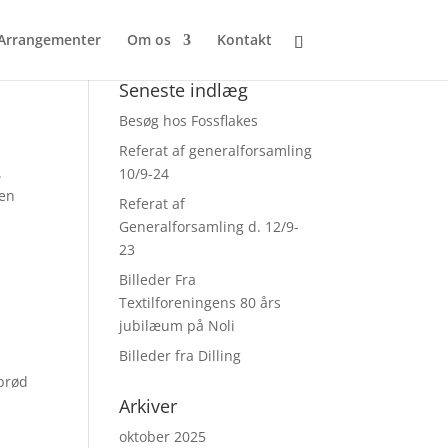
Arrangementer
Om os
Kontakt
Seneste indlæg
Besøg hos Fossflakes
Referat af generalforsamling
.
10/9-24
ten
Referat af
Generalforsamling d. 12/9-
23
Billeder Fra
Textilforeningens 80 års
jubilæum på Noli
Billeder fra Dilling
brød
Arkiver
oktober 2025