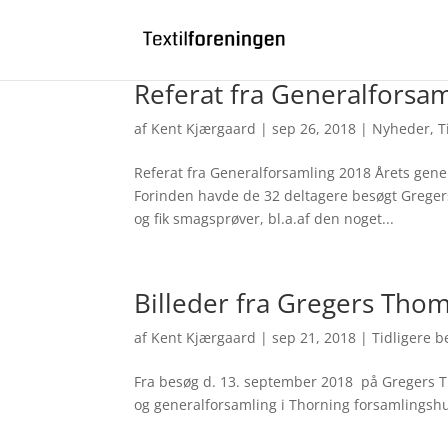
Bliv medlem
Log ind
0 emner
Referat fra Generalforsa
af
Kent Kjærgaard
|
sep 26, 2018
|
Nyheder
,
T
Referat fra Generalforsamling 2018 Årets gene
Forinden havde de 32 deltagere besøgt Gregers
og fik smagsprøver, bl.a.af den noget...
Billeder fra Gregers Thom
af
Kent Kjærgaard
|
sep 21, 2018
|
Tidligere 
Fra besøg d. 13. september 2018 på Gregers 
og generalforsamling i Thorning forsamlingshu