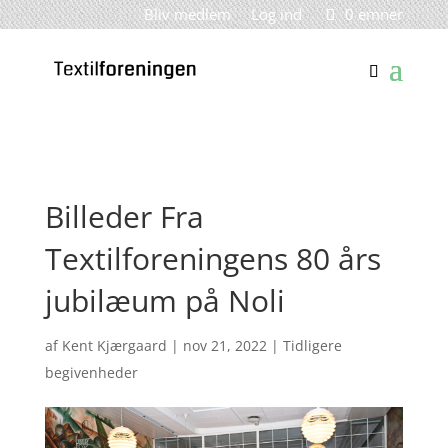
Bliv medlem
Log ind
0 emner
Billeder Fra
Textilforeningens 80 års
jubilæum på Noli
af
Kent Kjærgaard
|
nov 21, 2022
|
Tidligere
begivenheder