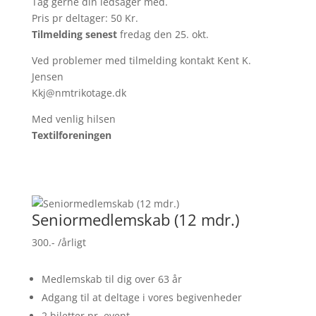
Tag gerne din ledsager med.
Pris pr deltager: 50 Kr.
Tilmelding senest
fredag den 25. okt.
Ved problemer med tilmelding kontakt Kent K.
Jensen
Kkj@nmtrikotage.dk
Med venlig hilsen
Textilforeningen
Seniormedlemskab (12 mdr.)
300.-
/årligt
Medlemskab til dig over 63 år
Adgang til at deltage i vores begivenheder
2 biletter pr. event