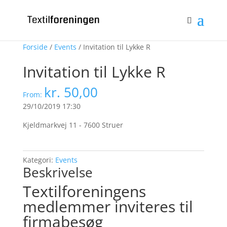
Bliv medlem
Log ind
0 emner
Forside
/
Events
/ Invitation til Lykke R
Invitation til Lykke R
kr.
50,00
From:
29/10/2019 17:30
Kjeldmarkvej 11 - 7600 Struer
Kategori:
Events
Beskrivelse
Textilforeningens
medlemmer inviteres til
firmabesøg