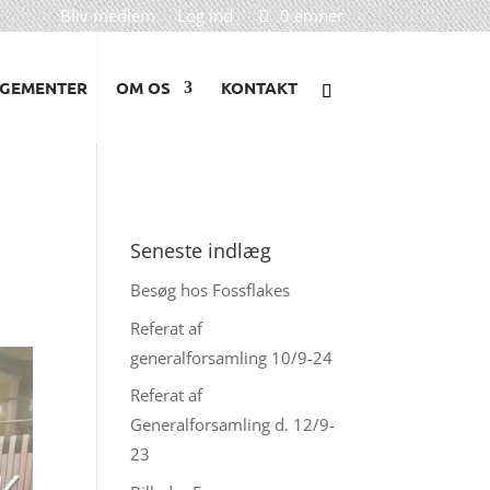
Bliv medlem
Log ind
0 emner
GEMENTER
OM OS
KONTAKT
Seneste indlæg
Besøg hos Fossflakes
Referat af
generalforsamling 10/9-24
Referat af
Generalforsamling d. 12/9-
23