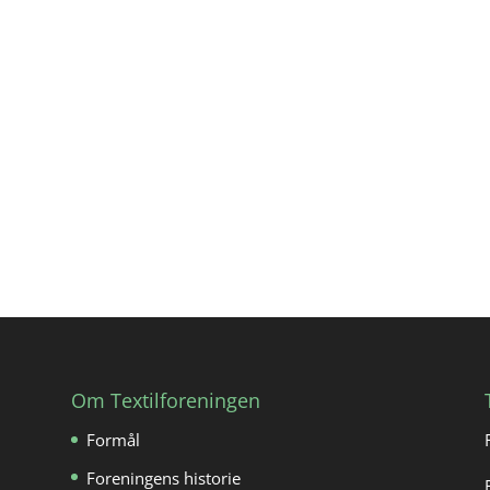
Om Textilforeningen
Formål
Foreningens historie