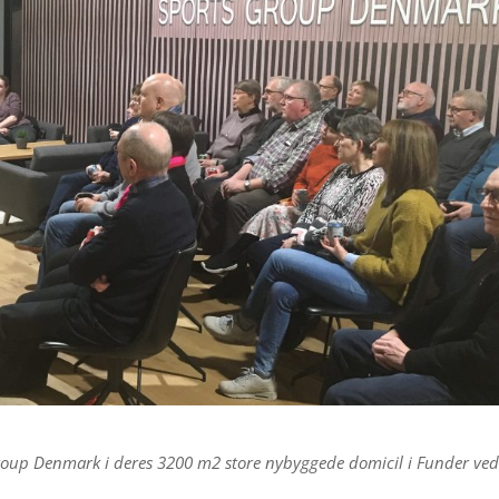
roup Denmark i deres 3200 m2 store nybyggede domicil i Funder ve