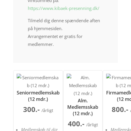
virksomhed på:
https://www.kibaek-presenning.dk/
Tilmeld dig denne spændende aften
på hjemmesiden.
Arrangementet er gratis for
medlemmer.
Seniormedlemskab
Firmamedl
(12 mdr.)
(12 md
Alm.
Medlemsskab
300.-
800.-
/årligt
(12 mdr.)
400.-
/årligt
Medlemskab til dig
Medlemska