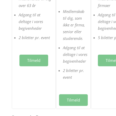
over 63 år
firmaer
Medlemskab
Adgang til at
Adgang til
til dig, som
deltage i vores
deltage i v
ikke er firma,
begivenheder
begivenhe
senior eller
2 biletter pr. event
5 biletter 
studerende.
Adgang til at
deltage i vores
Tilmeld
Tilme
begivenheder
2 biletter pr.
event
Tilmeld