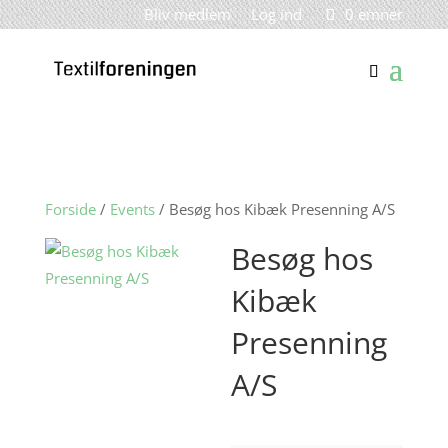
Bliv medlem
Log ind
0 emner
Forside
/
Events
/ Besøg hos Kibæk Presenning A/S
Besøg hos
Kibæk
Presenning
A/S