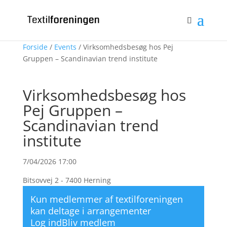
Bliv medlem
Log ind
0 emner
Forside
/
Events
/ Virksomhedsbesøg hos Pej
Gruppen – Scandinavian trend institute
Virksomhedsbesøg hos
Pej Gruppen –
Scandinavian trend
institute
7/04/2026 17:00
Bitsovvej 2 - 7400 Herning
Kun medlemmer af textilforeningen
kan deltage i arrangementer
Log ind
Bliv medlem