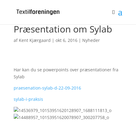
Bliv medlem
Log ind
0 emner
Præsentation om Sylab
af
Kent Kjærgaard
|
okt 6, 2016
|
Nyheder
Har kan du se powerpoints over præsentationer fra
Sylab
praesenation-sylab-d-22-09-2016
sylab-i-praksis