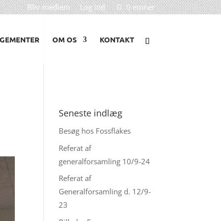
Bliv medlem
Log ind
0 emner
GEMENTER
OM OS
KONTAKT
Seneste indlæg
Besøg hos Fossflakes
Referat af
generalforsamling 10/9-24
Referat af
Generalforsamling d. 12/9-
23