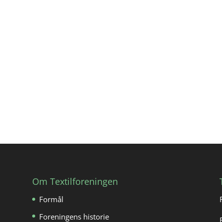
Om Textilforeningen
Formål
Foreningens historie