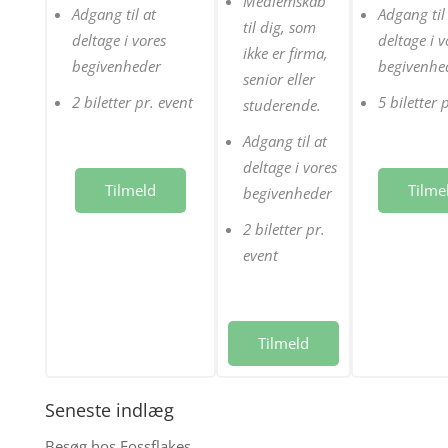
Medlemskab
Adgang til at
Adgang til
til dig, som
deltage i vores
deltage i v
ikke er firma,
begivenheder
begivenhe
senior eller
2 biletter pr. event
5 biletter 
studerende.
Adgang til at
deltage i vores
Tilmeld
Tilme
begivenheder
2 biletter pr.
event
Tilmeld
Seneste indlæg
Besøg hos Fossflakes