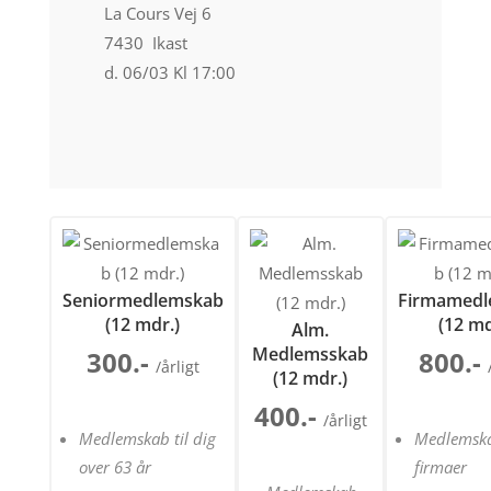
La Cours Vej 6
7430 Ikast
d. 06/03 Kl 17:00
Seniormedlemskab
Firmamedl
(12 mdr.)
(12 md
Alm.
Medlemsskab
300.-
800.-
/årligt
(12 mdr.)
400.-
/årligt
Medlemskab til dig
Medlemska
over 63 år
firmaer