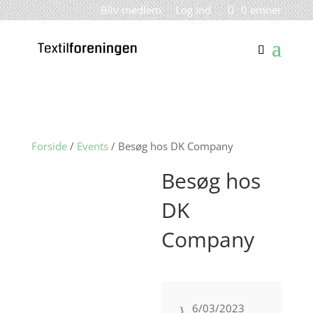
Bliv medlem
Log ind
0 emner
Forside
/
Events
/ Besøg hos DK Company
Besøg hos
DK
Company
6/03/2023