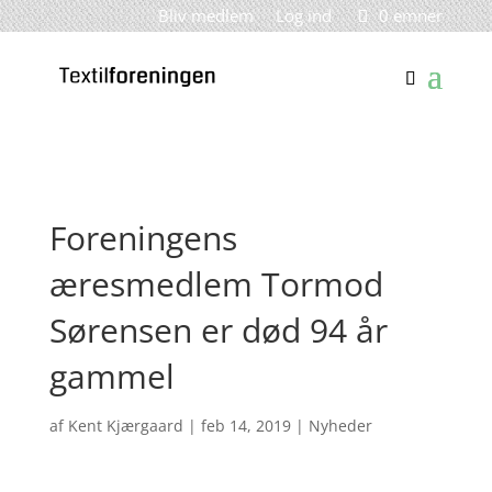
Bliv medlem
Log ind
0 emner
Foreningens
æresmedlem Tormod
Sørensen er død 94 år
gammel
af
Kent Kjærgaard
|
feb 14, 2019
|
Nyheder